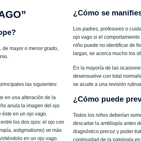
¿Cómo se manifie
VAGO”
Los padres, profesores o cuid
iope?
ojo vago si el comportamiento 
niño puede no identificar de f
l, de mayor o menor grado,
largas, se acerca mucho los ob
smo.
En la mayoría de las ocasiones,
desenvuelve con total normali
rincipales las siguientes:
se acude a una revisión rutinar
te en una alteración de la
¿Cómo puede prev
iño anula la imagen del ojo
 éste en un ojo vago.
Todos los niños deberían some
ntre los dos ojos: el ojo con
descartar la ambliopía antes 
tropía, astigmatismo) ve más
diagnóstico precoz y poder trat
virtiéndolo en un ojo vago.
continuidad de la patología en