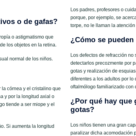
Los padres, profesores o cuid
porque, por ejemplo, se acerc
tivos o de gafas?
torpe, no le llaman la atenció
tropía o astigmatismo que
¿Cómo se pueden 
e los objetos en la retina.
Los defectos de refracción no 
isual normal de los niños.
detectarlos precozmente por pa
gotas y realización de esquia
diferentes a los adultos por lo
oftalmólogo familiarizado con
la córnea y el cristalino que
 y por la longitud axial o
¿Por qué hay que 
rgo tiende a ser miope y el
gotas?
Los niños tienen una gran c
ño. Si aumenta la longitud
paralizar dicha acomodación pa