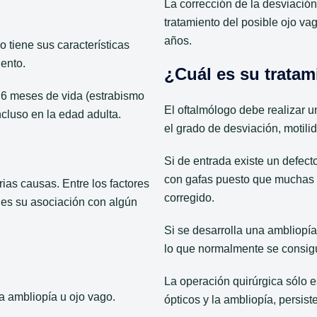
La corrección de la desviació
tratamiento del posible ojo v
años.
 tiene sus características
iento.
¿Cuál es su tratam
 6 meses de vida (estrabismo
El oftalmólogo debe realizar u
cluso en la edad adulta.
el grado de desviación, motilid
Si de entrada existe un defecto
con gafas puesto que muchas v
rias causas. Entre los factores
corregido.
 es su asociación con algún
Si se desarrolla una ambliopía
lo que normalmente se consigu
La operación quirúrgica sólo e
a ambliopía u ojo vago.
ópticos y la ambliopía, persist